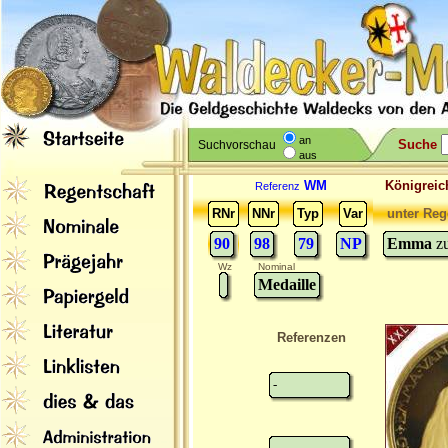
an
Suche
Suchvorschau
aus
WM
Königreic
Referenz
RNr
NNr
Typ
Var
unter Reg
90
98
79
NP
Emma
z
Wz
Nominal
Medaille
Referenzen
-