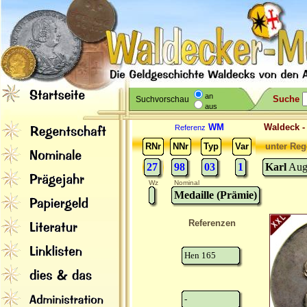
an
Suche
Suchvorschau
aus
WM
Waldeck 
Referenz
RNr
NNr
Typ
Var
unter Reg
27
98
03
1
Karl
Augu
Wz
Nominal
Medaille (Prämie)
Referenzen
Hen 165
-