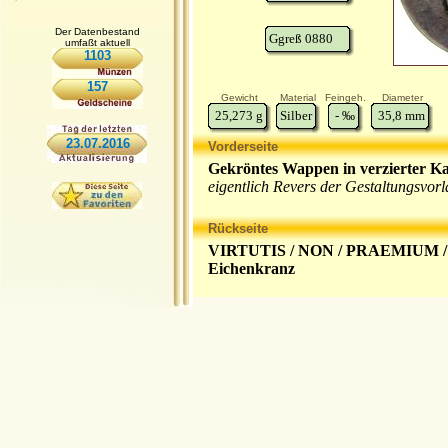
Der Datenbestand
Ggreß 0880
umfaßt aktuell
1103
157
Gewicht
Material
Feingeh.
Diameter
25,273
g
Silber
-
‰
35,8
mm
23.07.2016
Vorderseite
Gekröntes Wappen in verzierter Ka
eigentlich Revers der Gestaltungsvor
Rückseite
VIRTUTIS / NON / PRAEMIUM 
Eichenkranz