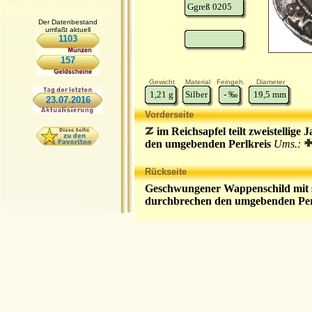
Ggreß 0205
Der Datenbestand
umfaßt aktuell
1103
157
Gewicht
Material
Feingeh.
Diameter
1,21
g
Silber
-
‰
19,5
mm
23.07.2016
Vorderseite
im Reichsapfel teilt zweistellige
den umgebenden Perlkreis
Ums.:
Rückseite
Geschwungener Wappenschild mit 
durchbrechen den umgebenden Per