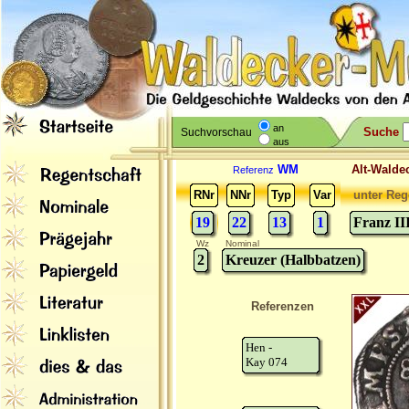
an
Suche
Suchvorschau
aus
WM
Alt-Wal
Referenz
RNr
NNr
Typ
Var
unter Reg
19
22
13
1
Franz II
Wz
Nominal
2
Kreuzer (Halbbatzen)
Referenzen
Hen -
Kay 074