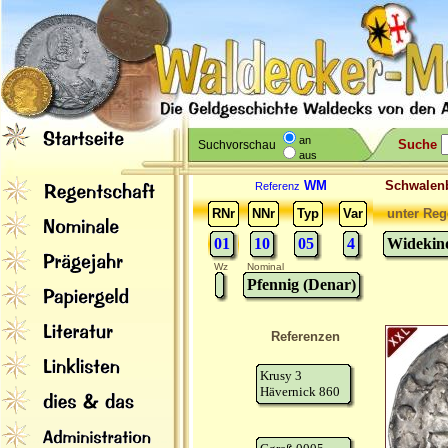
an
Suche
Suchvorschau
aus
WM
Schwale
Referenz
RNr
NNr
Typ
Var
unter Reg
01
10
05
4
Widekind
Wz
Nominal
Pfennig (Denar)
Referenzen
Krusy 3
Hävernick 860