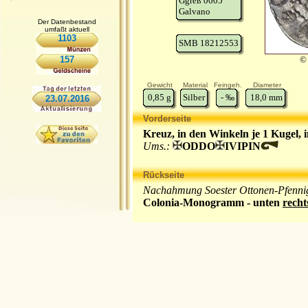
Ggreß 0005
Galvano
Der Datenbestand
umfaßt aktuell
1103
SMB 18212553
157
© 
Gewicht
Material
Feingeh.
Diameter
0,85
g
Silber
-
‰
18,0
mm
23.07.2016
Vorderseite
Kreuz, in den Winkeln je 1 Kugel, 
Ums.:
ODDO
IVIPIN
Rückseite
Nachahmung Soester Ottonen-Pfenni
Colonia-Monogramm - unten
recht