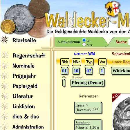
an
Suche
Suchvorschau
aus
WM
Schwale
Referenz
RNr
NNr
Typ
Var
unter Reg
01
10
07
1
Widekind
Wz
Nominal
Pfennig (Denar)
Referenzen
Krusy 4
Hävernick 865
Standort:
Münster 1,20 g