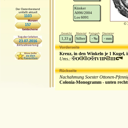
Künker
Der Datenbestand
umfaßt aktuell
A096/2004
1103
Los 6091
© 
157
Gewicht
Material
Feingeh.
Diameter
1,33
g
Silber
-
‰
-
mm
23.07.2016
Vorderseite
Kreuz, in den Winkeln je 1 Kugel, 
Ums.:
O
O
IVIIP
III
Rückseite
Nachahmung Soester Ottonen-Pfenni
Colonia-Monogramm - unten recht