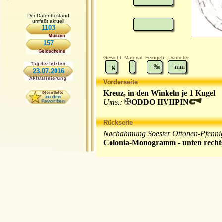
Der Datenbestand
umfaßt aktuell
1103
157
Gewicht
Material
Feingeh.
Diameter
-
g
-
-
‰
-
mm
23.07.2016
Vorderseite
Kreuz, in den Winkeln je 1 Kugel
Ums.:
ODDO IIVIIPIN
Rückseite
Nachahmung Soester Ottonen-Pfenni
Colonia-Monogramm - unten recht