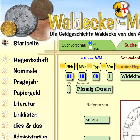
an
Suche
Suchvorschau
aus
WM
Schwale
Referenz
RNr
NNr
Typ
Var
unter Reg
01
10
08
1
Widekind
Wz
Nominal
Pfennig (Denar)
Referenzen
Krusy 5
-