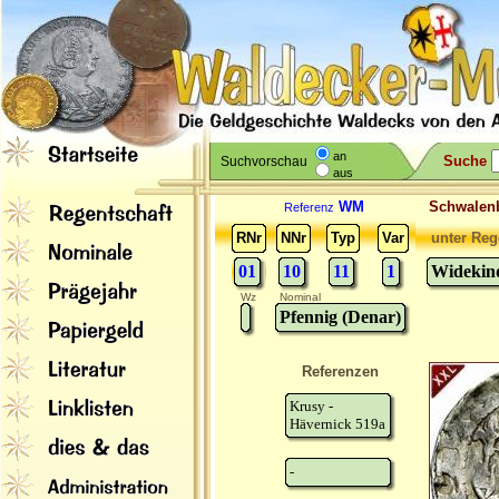
an
Suche
Suchvorschau
aus
WM
Schwale
Referenz
RNr
NNr
Typ
Var
unter Reg
01
10
11
1
Widekind
Wz
Nominal
Pfennig (Denar)
Referenzen
Krusy -
Hävernick 519a
-