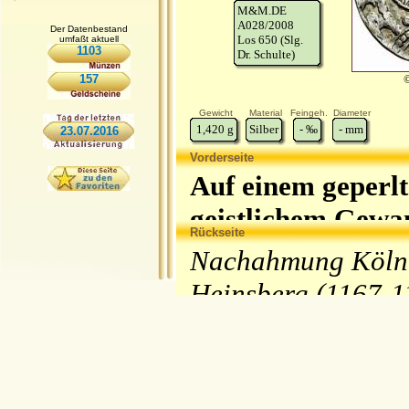
M&M.DE
A028/2008
Der Datenbestand
Los 650 (Slg.
umfaßt aktuell
1103
Dr. Schulte)
157
Gewicht
Material
Feingeh.
Diameter
1,420
g
Silber
-
‰
-
mm
23.07.2016
Vorderseite
Auf einem geperlt
geistlichem Gewan
Rückseite
Seiten des Kopfes 
Nachahmung Kölner
eine Kugel, durch
Heinsberg (1167-1
Ums.:
… … … -P
Dreitürmiges Gebä
Perlkreis.
Ums.:
A CO
ON