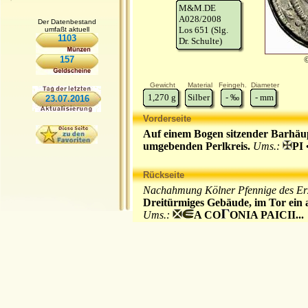
M&M.DE
A028/2008
Der Datenbestand
Los 651 (Slg.
umfaßt aktuell
1103
Dr. Schulte)
157
Gewicht
Material
Feingeh.
Diameter
1,270
g
Silber
-
‰
-
mm
23.07.2016
Vorderseite
Auf einem Bogen sitzender Barhäupt
umgebenden Perlkreis.
Ums.:
PI
Rückseite
Nachahmung Kölner Pfennige des Erz
Dreitürmiges Gebäude, im Tor ein ac
Ums.:
A CO
ONIA PAICII...