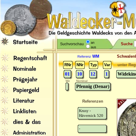
an
Suche
Suchvorschau
aus
WM
Schwale
Referenz
RNr
NNr
Typ
Var
unter Reg
01
10
12
1
Widekind
Wz
Nominal
Pfennig (Denar)
Referenzen
Krusy -
Hävernick 520
-