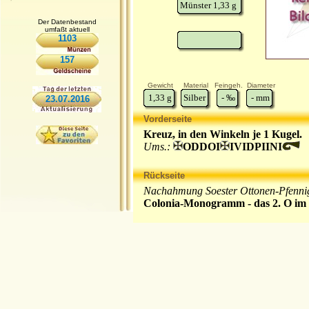
Münster 1,33 g
Der Datenbestand
umfaßt aktuell
1103
157
Gewicht
Material
Feingeh.
Diameter
1,33
g
Silber
-
‰
-
mm
23.07.2016
Vorderseite
Kreuz, in den Winkeln je 1 Kugel.
Ums.:
ODDOI
IVIDPIINI
Rückseite
Nachahmung Soester Ottonen-Pfenni
Colonia-Monogramm - das 2. O im