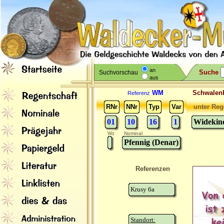
an
Suche
Suchvorschau
aus
WM
Schwale
Referenz
RNr
NNr
Typ
Var
unter Reg
01
10
16
1
Widekind
Wz
Nominal
Pfennig (Denar)
Referenzen
Krusy 6a
Standort: