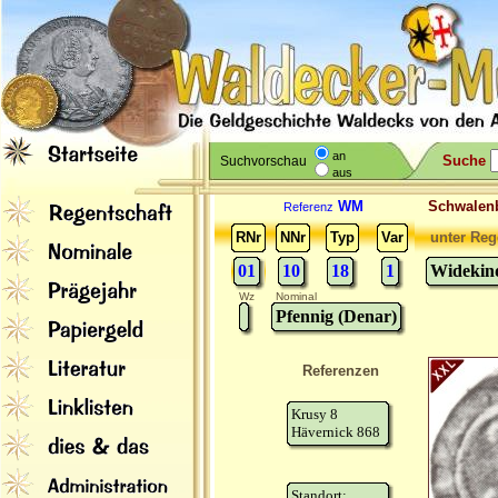
an
Suche
Suchvorschau
aus
WM
Schwale
Referenz
RNr
NNr
Typ
Var
unter Reg
01
10
18
1
Widekind
Wz
Nominal
Pfennig (Denar)
Referenzen
Krusy 8
Hävernick 868
Standort: