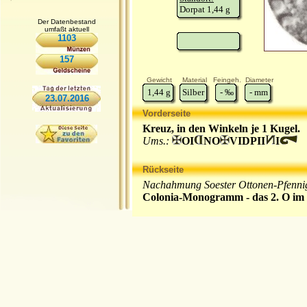
Dorpat 1,44 g
Der Datenbestand
umfaßt aktuell
1103
157
Gewicht
Material
Feingeh.
Diameter
1,44
g
Silber
-
‰
-
mm
23.07.2016
Vorderseite
Kreuz, in den Winkeln je 1 Kugel.
Ums.:
OI
NO
VIDPII
I
Rückseite
Nachahmung Soester Ottonen-Pfenni
Colonia-Monogramm - das 2. O im 