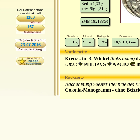
Berlin 1,33 g
priv. Slg 1,31 g
Der Datenbestand
umfaßt aktuell
1103
SMB 18213350
157
Gewicht
Material
Feingeh.
Diameter
1,31
g
Silber
-
‰
18,5-19,8
mm
23.07.2016
Vorderseite
Kreuz - im 3. Winkel
(links unten)
d
Ums.:
PHLIPVS
APCIO
im
Rückseite
Nachahmung Soester Pfennige des Erz
Colonia-Monogramm - ohne Beizei