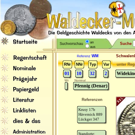
an
Suche
Suchvorschau
aus
WM
Schwale
Referenz
RNr
NNr
Typ
Var
unter Reg
01
10
32
2
Widekind
Wz
Nominal
Pfennig (Denar)
Referenzen
Krusy 17b
Hävernick 889
Lückger 347
Standorte: