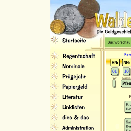
Suchvorschau
Refe
RNr
NNr
01
10
Wz
Nomin
Pfen
R
Kr
Häv
Sta
Ber
Ko