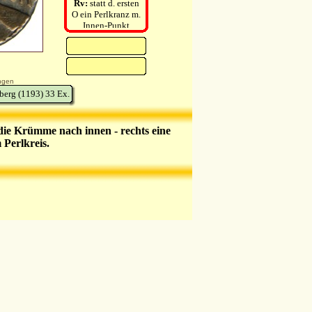
Rv:
statt d. ersten
O ein Perlkranz m.
Innen-Punkt
ngen
berg (1193) 33 Ex.
die Krümme nach innen - rechts eine
Perlkreis.