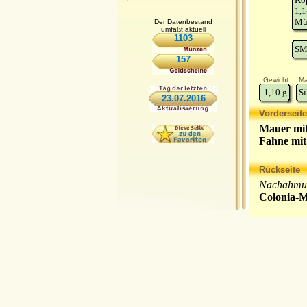
1,1
Mün
Der Datenbestand
umfaßt aktuell
1103
SM
157
Gewicht
Ma
1,10
g
Si
23.07.2016
Vorderseite
Mauer mit
Fahne mit
Rückseite
Nachahmung
Colonia