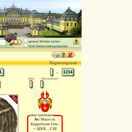
genauen Wortlaut suchen
Groß-/Kleinschreibung beachten
Regierungszeit
I.
1214
-
Mmz
Münzmeister
nähere Spezifikation
Av:
Mauer m.
Kuppelturm
Ums.:
+ ADOL....CHI