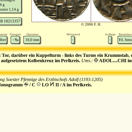
4 g
ster 1,14 g
B 18213357
© 2006 F. H.
terial
Feingeh.
Diameter
Münzrand
Auflage
Bemerku
lber
-
‰
16,0
mm
-
-
Fd. Arns
 Tor, darüber ein Kuppelturm - links des Turms ein Krummstab, 
 aufgesetztem Kolbenkreuz im Perlkreis.
Ums.:
ADOL....CHI im 
 Soester Pfennige des Erzbischofs Adolf (1193-1205)
-Monogramm
/ C
LO
II / A im Perlkreis.