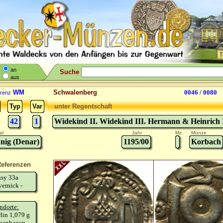
an
Suche
aus
WM
Schwalenberg
0046 / 0080
renz
Typ
Var
unter Regentschaft
42
1
Widekind II. Widekind III. Hermann & Heinrich 
al
Jahr
Mz
Münze
nig (Denar)
1195/00
Korbach
eferenzen
usy 33a
ernick -
ndorte:
lin 1,079 g
penhagen