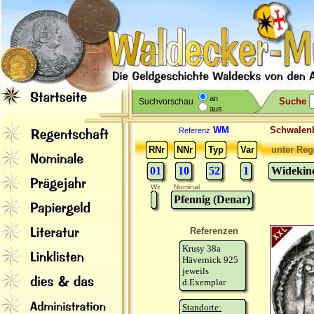
an
Suche
Suchvorschau
aus
WM
Schwale
Referenz
RNr
NNr
Typ
Var
unter Reg
01
10
52
1
Widekind
Wz
Nominal
Pfennig (Denar)
Referenzen
Krusy 38a
Hävernick 925
jeweils
d.Exemplar
Standorte: