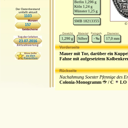
Berlin 1,296 g
Köln 1,24 g
Der Datenbestand
Münster 1,25 g
umfaßt aktuell
1103
SMB 18213355
© 
157
Gewicht
Material
Feingeh.
Diameter
1,290
g
Silber
-
‰
17,0
mm
23.07.2016
Vorderseite
Mauer mit Tor, darüber ein Kuppel
Fahne mit aufgesetztem Kolbenkreu
Rückseite
Nachahmung Soester Pfennige des Erz
Colonia-Monogramm
/ C
LO