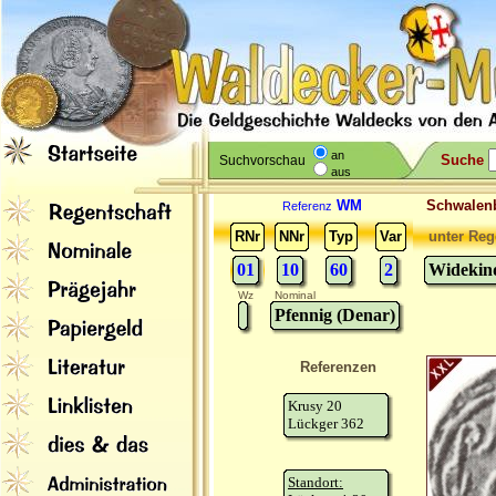
an
Suche
Suchvorschau
aus
WM
Schwale
Referenz
RNr
NNr
Typ
Var
unter Reg
01
10
60
2
Widekind
Wz
Nominal
Pfennig (Denar)
Referenzen
Krusy 20
Lückger 362
Standort: