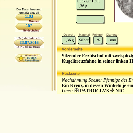
Lückger 1,30,
1,36 g
Der Datenbestand
umfaßt aktuell
1103
157
Gewicht
Material
Feingeh.
Diameter
1,36
g
Silber
-
‰
-
mm
23.07.2016
Vorderseite
Sitzender Erzbischof mit zweispit
Kugelkreuzfahne in seiner linken 
Rückseite
Nachahmung Soester Pfennige des Erz
Ein Kreuz, in dessen Winkeln je ei
Ums.:
PATROCLVS
NIC