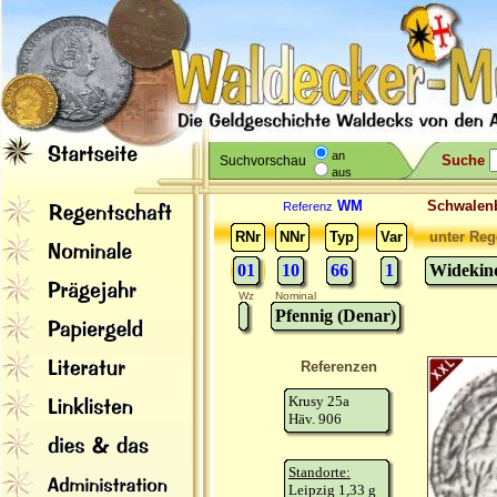
an
Suche
Suchvorschau
aus
WM
Schwale
Referenz
RNr
NNr
Typ
Var
unter Reg
01
10
66
1
Widekind
Wz
Nominal
Pfennig (Denar)
Referenzen
Krusy 25a
Häv. 906
Standorte:
Leipzig 1,33 g