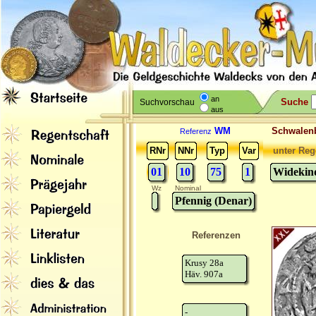
an
Suche
Suchvorschau
aus
WM
Schwale
Referenz
RNr
NNr
Typ
Var
unter Reg
01
10
75
1
Widekind
Wz
Nominal
Pfennig (Denar)
Referenzen
Krusy 28a
Häv. 907a
-