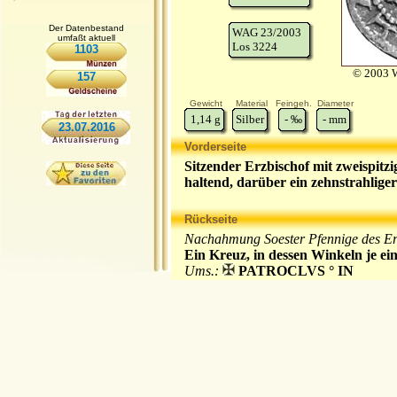
Der Datenbestand
WAG 23/2003
umfaßt aktuell
Los 3224
1103
© 2003 W
157
Gewicht
Material
Feingeh.
Diameter
1,14
g
Silber
-
‰
-
mm
23.07.2016
Vorderseite
Sitzender Erzbischof mit zweispitzi
haltend, darüber ein zehnstrahlige
Rückseite
Nachahmung Soester Pfennige des Erz
Ein Kreuz, in dessen Winkeln je ei
Ums.:
PATROCLVS ° IN