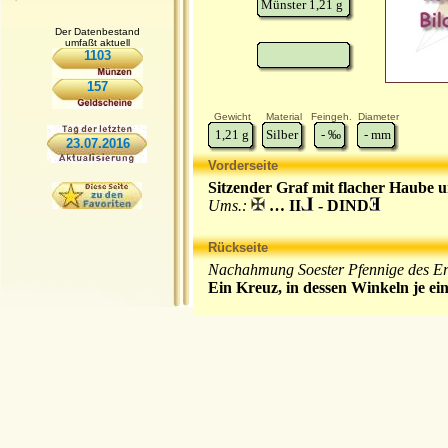
Münster 1,21 g
Der Datenbestand
umfaßt aktuell
1103
157
Gewicht
Material
Feingeh.
Diameter
1,21
g
Silber
-
‰
-
mm
23.07.2016
Vorderseite
Sitzender Graf mit flacher Haube u
Ums.:
… II
- DIND
Rückseite
Nachahmung Soester Pfennige des Erz
Ein Kreuz, in dessen Winkeln je ein