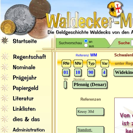
an
Suche
Suchvorschau
aus
WM
Schwale
Referenz
RNr
NNr
Typ
Var
unter Reg
01
10
90
4
Widekind
Wz
Nominal
Pfennig (Denar)
Referenzen
Krusy 30d
Standort: