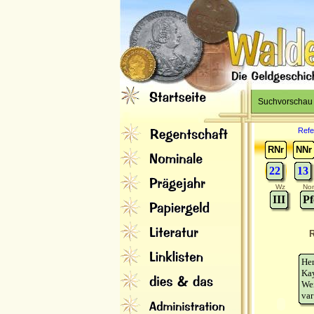
Suchvorschau
Refe
RNr
NNr
22
13
Wz
Nom
III
Pf
R
He
Ka
We
var