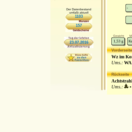
-
Der Datenbestand
umfaßt aktuell
1103
157
Gewicht
Ma
1,53
g
K
23.07.2016
Vorderseite
Wz im Kor
Ums.:
WA
Rückseite
Achtstrah
Ums.:
•