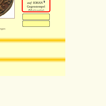
auf:
IOHAN
Gegenstempel
(Motivseite)
ngen