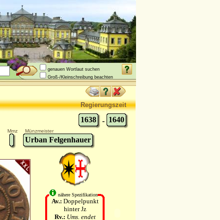
genauen Wortlaut suchen
Groß-/Kleinschreibung beachten
Regierungszeit
1638
1640
-
Mmz
Münzmeister
Urban Felgenhauer
nähere Spezifikation
Av.:
Doppelpunkt
hinter Jz
Rv.:
Ums. endet