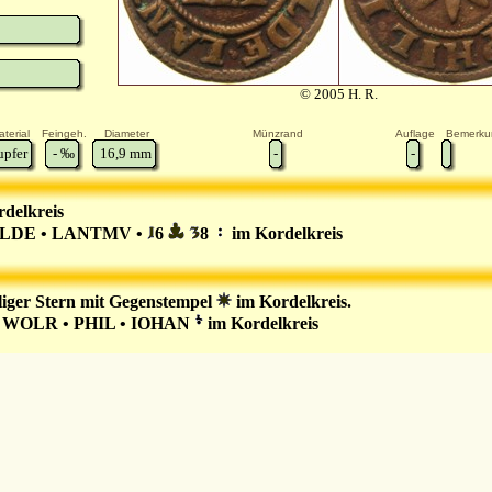
© 2005 H. R.
terial
Feingeh.
Diameter
Münzrand
Auflage
Bemerku
upfer
-
‰
16,9
mm
-
-
delkreis
LDE • LANTMV •
6
8
im Kordelkreis
liger Stern mit Gegenstempel
im Kordelkreis.
 WOLR • PHIL • IOHAN
im Kordelkreis