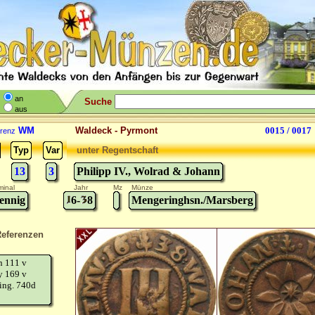
an
Suche
aus
WM
Waldeck - Pyrmont
0015 / 0017
renz
Typ
Var
unter Regentschaft
13
3
Philipp IV., Wolrad & Johann
inal
Jahr
Mz
Münze
ennig
6-
8
Mengeringhsn./Marsberg
eferenzen
n 111 v
y 169 v
ing. 740d