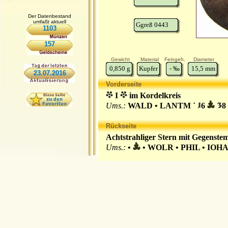
Der Datenbestand
umfaßt aktuell
Ggreß 0443
1103
157
Gewicht
Material
Feingeh.
Diameter
0,850
g
Kupfer
-
‰
15,5
mm
23.07.2016
Vorderseite
I
im Kordelkreis
Ums.:
WALD • LANTM ˙
6
8
Rückseite
Achtstrahliger Stern mit Gegenste
Ums.:
•
• WOLR • PHIL • IOHA 