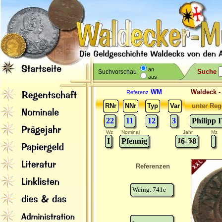
an
Suche
Suchvorschau
aus
WM
Waldeck 
Referenz
RNr
NNr
Typ
Var
unter Reg
22
11
12
3
Philipp 
Wz
Nominal
Jahr
Mz
I
Pfennig
6-
8
Referenzen
Weing. 741e
-