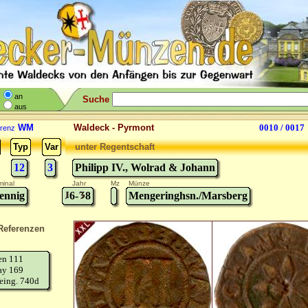
an
Suche
aus
WM
Waldeck - Pyrmont
0010 / 0017
renz
Typ
Var
unter Regentschaft
12
3
Philipp IV., Wolrad & Johann
inal
Jahr
Mz
Münze
ennig
6-
8
Mengeringhsn./Marsberg
Referenzen
en 111
ay 169
eing. 740d