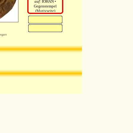
auf:
IOHAN •
Gegenstempel
(Motivseite)
ngen