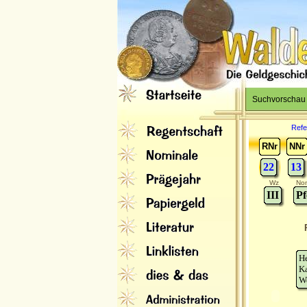
Suchvorschau
Refe
RNr
NNr
22
13
Wz
Nom
III
Pf
H
K
W