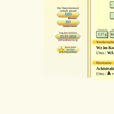
-
Der Datenbestand
umfaßt aktuell
1103
157
Gewicht
Ma
1,17
g
K
23.07.2016
Vorderseite
Wz im Kor
Ums.:
WA
Rückseite
Achtstrah
Ums.:
•