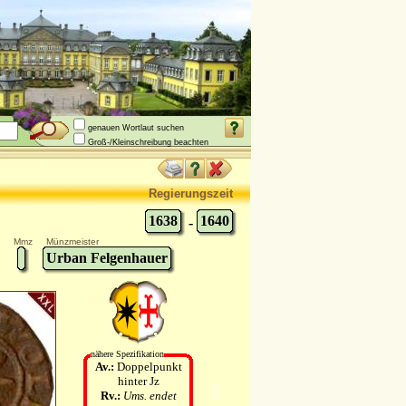
genauen Wortlaut suchen
Groß-/Kleinschreibung beachten
Regierungszeit
1638
1640
-
Mmz
Münzmeister
Urban Felgenhauer
nähere Spezifikation
Av.:
Doppelpunkt
hinter Jz
Rv.:
Ums. endet