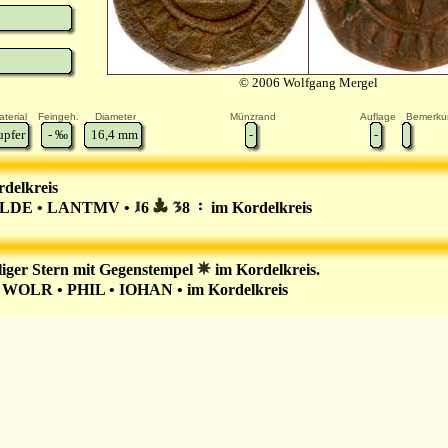
© 2006 Wolfgang Mergel
terial
Feingeh.
Diameter
Münzrand
Auflage
Bemerku
upfer
-
‰
16,4
mm
-
-
delkreis
LDE • LANTMV •
6
8
im Kordelkreis
liger Stern mit Gegenstempel
im Kordelkreis.
 WOLR • PHIL • IOHAN • im Kordelkreis