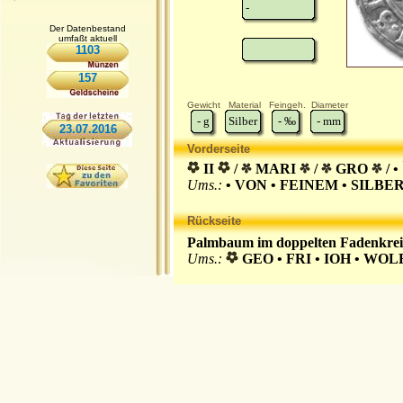
-
Der Datenbestand
umfaßt aktuell
1103
157
Gewicht
Material
Feingeh.
Diameter
-
g
Silber
-
‰
-
mm
23.07.2016
Vorderseite
II
/
MARI
/
GRO
/ •
Ums.:
• VON • FEINEM • SILBER
Rückseite
Palmbaum im doppelten Fadenkrei
Ums.:
GEO • FRI • IOH • WOLR •