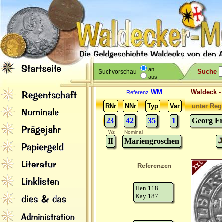
an
Suche
Suchvorschau
aus
WM
Waldeck 
Referenz
RNr
NNr
Typ
Var
unter Reg
23
42
35
1
Georg Fr
Wz
Nominal
II
Mariengroschen
Referenzen
Hen 118
Kay 187