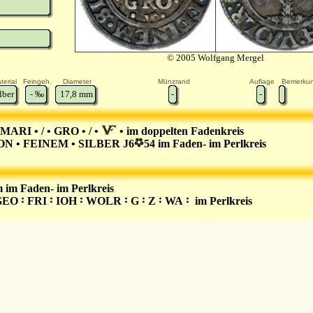
© 2005 Wolfgang Mergel
terial
Feingeh.
Diameter
Münzrand
Auflage
Bemerku
lber
-
‰
17,8
mm
-
-
 MARI • / • GRO • / •
• im doppelten Fadenkreis
ON • FEINEM • SILBER J6
54 im Faden- im Perlkreis
im Faden- im Perlkreis
EO
FRI
IOH
WOLR
G
Z
WA
im Perlkreis