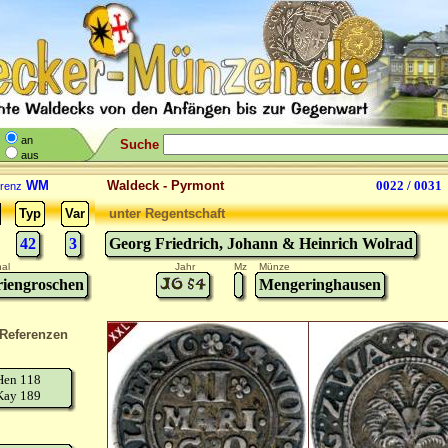
an
Suche
aus
WM
Waldeck - Pyrmont
0022 / 0031
renz
Typ
Var
unter Regentschaft
42
3
Georg Friedrich, Johann & Heinrich Wolrad
al
Jahr
Mz
Münze
iengroschen
Mengeringhausen
Referenzen
Hen 118
Kay 189