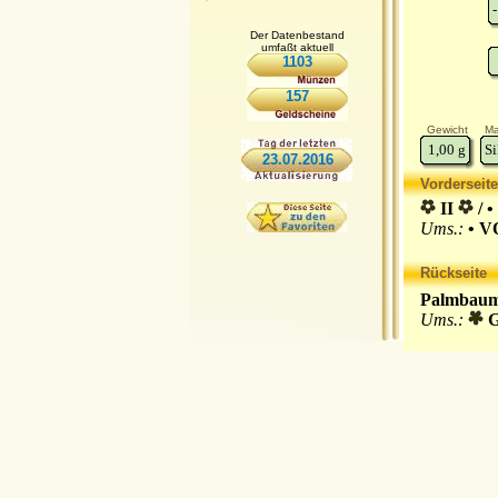
-
Der Datenbestand
umfaßt aktuell
1103
157
Gewicht
Ma
1,00
g
Si
23.07.2016
Vorderseite
II
/ •
Ums.:
• V
Rückseite
Palmbaum 
Ums.:
G