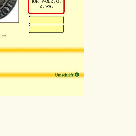
IOH : WOLR : G :
Z : WA :
ngen
Umschrift