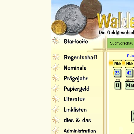
Suchvorschau
Refe
RNr
NNr
23
42
Wz
Nomin
II
Mar