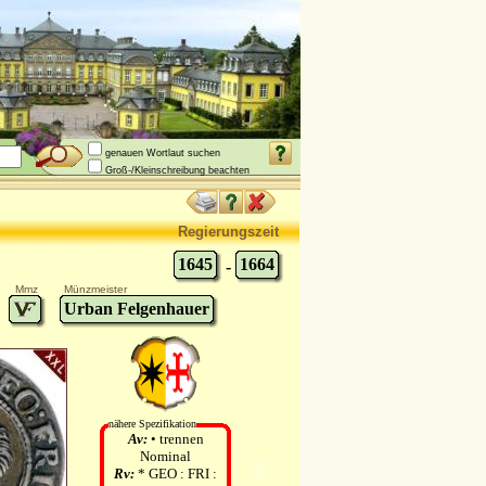
genauen Wortlaut suchen
Groß-/Kleinschreibung beachten
Regierungszeit
1645
1664
-
Mmz
Münzmeister
Urban Felgenhauer
nähere Spezifikation
Av:
• trennen
Nominal
Rv:
* GEO : FRI :