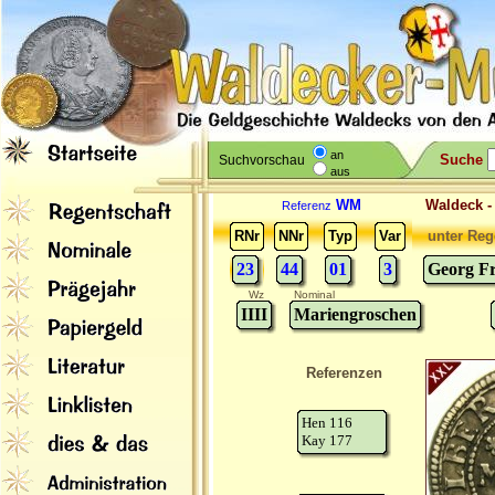
an
Suche
Suchvorschau
aus
WM
Waldeck 
Referenz
RNr
NNr
Typ
Var
unter Reg
23
44
01
3
Georg Fr
Wz
Nominal
IIII
Mariengroschen
Referenzen
Hen 116
Kay 177