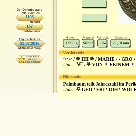
-
Der Datenbestand
umfaßt aktuell
1103
157
Gewicht
Material
Feingeh.
Diameter
1,998
g
Silber
-
‰
21,10
mm
23.07.2016
Vorderseite
/
IIII
/ MARIE / • GRO •
Ums.:
.
VON
FEINEM
Rückseite
Palmbaum teilt Jahreszahl im Perlk
Ums.:
GEO
FRI
IOH
WOL