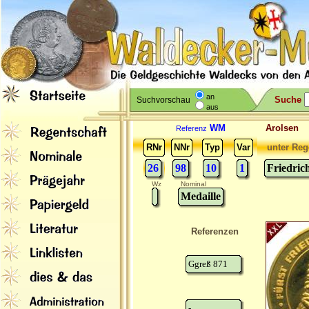
an
Suche
Suchvorschau
aus
WM
Arolse
Referenz
RNr
NNr
Typ
Var
unter Reg
26
98
10
1
Friedric
Wz
Nominal
Medaille
Referenzen
Ggreß 871
-