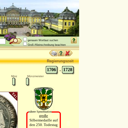
genauen Wortlaut suchen
Groß-/Kleinschreibung beachten
Regierungszeit
1706
1728
-
Mmz
Münzmeister
nähere Spezifikation
große
Silbermedaille auf
den 250. Todestag