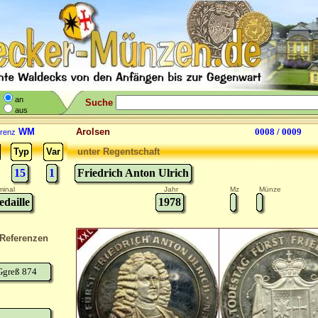
an
Suche
aus
WM
Arolsen
0008 / 0009
renz
Typ
Var
unter Regentschaft
15
1
Friedrich Anton Ulrich
inal
Jahr
Mz
Münze
daille
1978
Referenzen
Ggreß 874