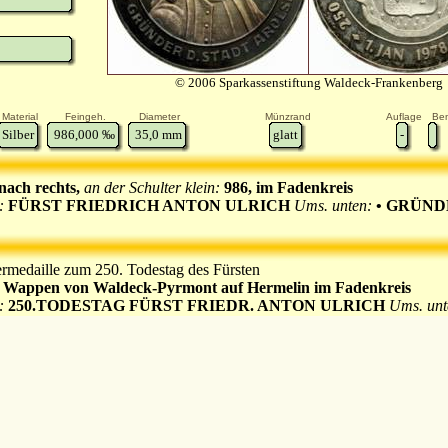
© 2006 Sparkassenstiftung Waldeck-Frankenberg
Material
Feingeh.
Diameter
Münzrand
Auflage
Be
Silber
986,000
‰
35,0
mm
glatt
-
nach rechts,
an der Schulter klein:
986, im Fadenkreis
n:
FÜRST FRIEDRICH ANTON ULRICH
Ums. unten:
• GRÜND
ermedaille zum 250. Todestag des Fürsten
 Wappen von Waldeck-Pyrmont auf Hermelin im Fadenkreis
n:
250.TODESTAG FÜRST FRIEDR. ANTON ULRICH
Ums. un