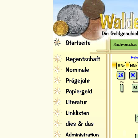
Suchvorschau
Refe
RNr
NNr
26
98
Wz
Nom
Me
-