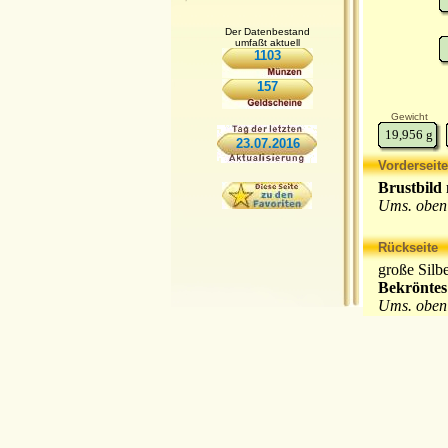
Der Datenbestand
umfaßt aktuell
1103
157
Gewicht
19,956
g
23.07.2016
Vorderseite
Brustbild 
Ums. obe
Rückseite
große Silb
Bekröntes
Ums. obe