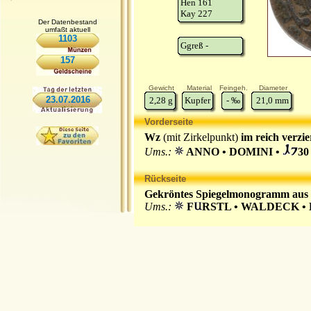
Hen 161
Kay 227
Der Datenbestand
umfaßt aktuell
1103
Ggreß -
157
Gewicht
Material
Feingeh.
Diameter
23.07.2016
2,28
g
Kupfer
-
‰
21,0
mm
Vorderseite
Wz
(mit Zirkelpunkt)
im reich verzi
Ums.:
ANNO • DOMINI •
30
Rückseite
Gekröntes Spiegelmonogramm aus 
Ums.:
F
RSTL • WALDECK 