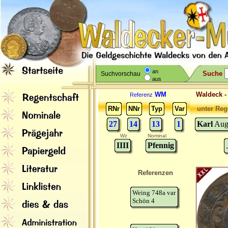
an
Suche
Suchvorschau
aus
WM
Waldeck 
Referenz
RNr
NNr
Typ
Var
unter Reg
27
14
13
1
Karl
Augu
Wz
Nominal
IIII
Pfennig
Referenzen
Weing 748a var
Schön 4