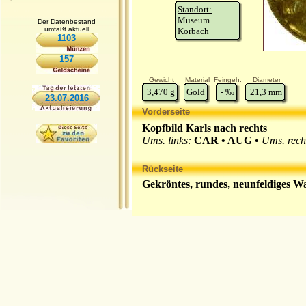
Standort:
Museum
Der Datenbestand
umfaßt aktuell
Korbach
1103
157
Gewicht
Material
Feingeh.
Diameter
3,470
g
Gold
-
‰
21,3
mm
23.07.2016
Vorderseite
Kopfbild Karls nach rechts
Ums. links:
CAR • AUG •
Ums. rech
Rückseite
Gekröntes, rundes, neunfeldiges Wap