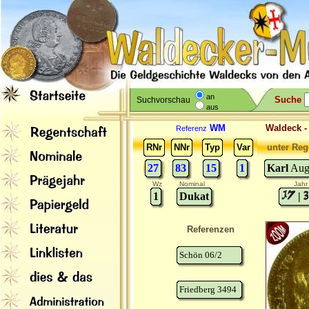
an
Suche
Suchvorschau
aus
WM
Waldeck 
Referenz
RNr
NNr
Typ
Var
unter Reg
27
83
15
1
Karl
Augu
Wz
Nominal
Jahr
1
Dukat
|
Referenzen
Schön 06/2
Friedberg 3494