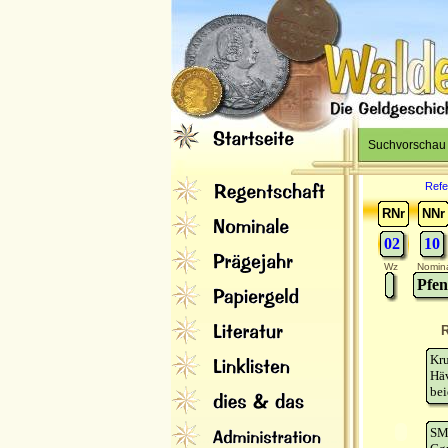
Suchvorschau
Refe
RNr
NNr
02
10
Wz
Nomin
Pfen
R
Kr
Hä
bei
SM