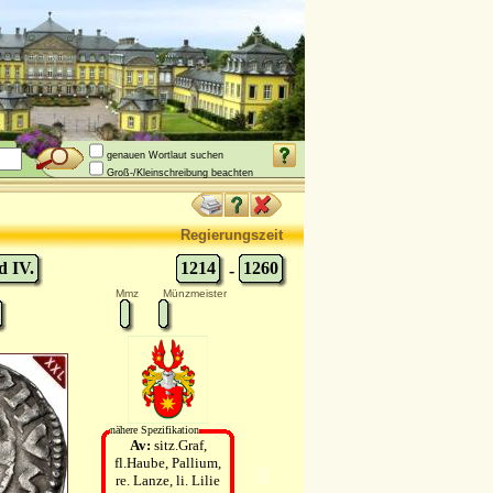
genauen Wortlaut suchen
Groß-/Kleinschreibung beachten
Regierungszeit
d IV.
1214
1260
-
Mmz
Münzmeister
nähere Spezifikation
Av:
sitz.Graf,
fl.Haube, Pallium,
re. Lanze, li. Lilie