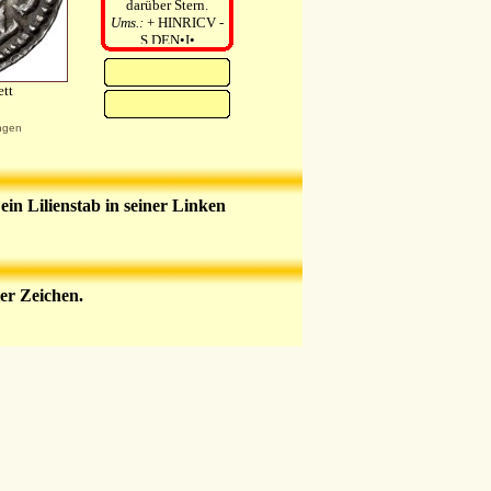
darüber Stern.
Ums.:
+ HINRICV -
S DEN•I•
Rv:
Kreuz, Soester
Zeichen r.o.
tt
Ums.:
+
SHASACTIVITAS
ngen
ein Lilienstab in seiner Linken
er Zeichen.