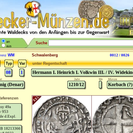
an
Suche
aus
WM
Schwalenberg
0012 / 0026
renz
Typ
Var
unter Regentschaft
08
1
Hermann I. Heinrich I. Volkwin III. / IV. Widekin
al
Jahr
Mz
Münze
nig (Denar)
1210/12
Korbach (?)
eferenzen
usy 49a
v 953
de d.Expl.
B 18213366