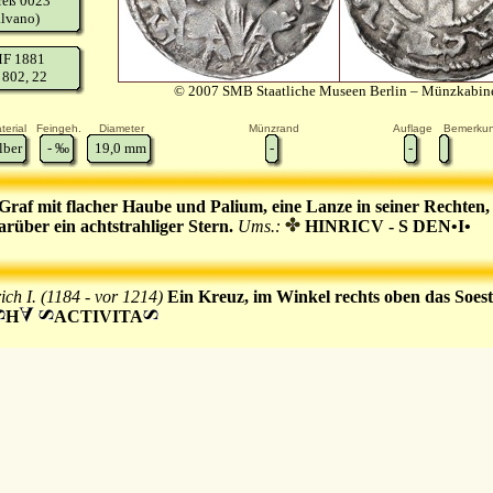
reß 0023
lvano)
F 1881
 802, 22
© 2007 SMB Staatliche Museen Berlin – Münzkabine
terial
Feingeh.
Diameter
Münzrand
Auflage
Bemerku
lber
-
‰
19,0
mm
-
-
Graf mit flacher Haube und Palium, eine Lanze in seiner Rechten, 
arüber ein achtstrahliger Stern.
Ums.:
HINRICV - S DEN•I•
ich I. (1184 - vor 1214)
Ein Kreuz, im Winkel rechts oben das Soest
H
ACTIVITA