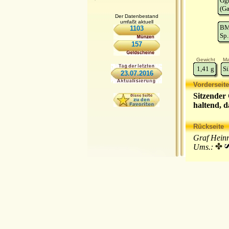
Gg
(Ga
Der Datenbestand
umfaßt aktuell
BM
1103
Sp.
157
Gewicht
Ma
1,41
g
Si
23.07.2016
Vorderseite
Sitzender 
haltend, d
Rückseite
Graf Heinr
Ums.: