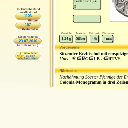
Budapest 1,24
g
Der Datenbestand
umfaßt aktuell
1103
157
Gewicht
Material
Feingeh.
Diameter
1,24
g
Silber
-
‰
-
mm
23.07.2016
Vorderseite
Sitzender Erzbischof mit einspitzig
Ums.:
G
LB -
RTVS
Rückseite
Nachahmung Soester Pfennige des Erz
Colonia-Monogramm in drei Zeile