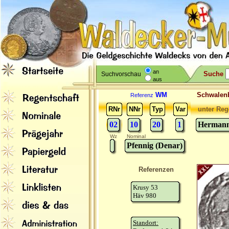
an
Suche
Suchvorschau
aus
WM
Schwale
Referenz
RNr
NNr
Typ
Var
unter Reg
02
10
20
1
Hermann 
Wz
Nominal
Pfennig (Denar)
Referenzen
Krusy 53
Häv 980
Standort: