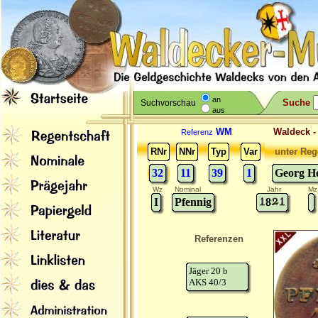
an
Suche
Suchvorschau
aus
WM
Waldeck 
Referenz
RNr
NNr
Typ
Var
unter Reg
32
11
39
1
Georg He
Wz
Nominal
Jahr
Mz
I
Pfennig
8
Referenzen
Jäger 20 b
AKS 40/3