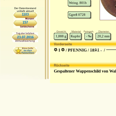
Weing. 801b
Der Datenbestand
umfaßt aktuell
1103
Ggreß 0728
157
Gewicht
Material
Feingeh.
Diameter
1,888
g
Kupfer
-
‰
20,2
mm
23.07.2016
Vorderseite
I
/ PFENNIG /
8
/
Rückseite
Gespaltener Wappenschild von Wa