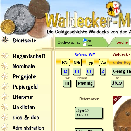
an
Suche
Suchvorschau
aus
WM
Waldeck 
Referenz
RNr
NNr
Typ
Var
unter Reg
32
13
01
2
Georg He
Wz
Nominal
Jahr
III
Pfennig
Referenzen
Jäger 17
AKS 33