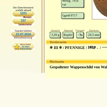
Weing. 791a
var
Der Datenbestand
umfaßt aktuell
1103
Ggreß 0717
157
Gewicht
Material
Feingeh.
Diameter
23.07.2016
3,20
g
Kupfer
-
‰
24,5
mm
Vorderseite
III
/ PFENNIGE /
/
Rückseite
Gespaltener Wappenschild von Wal