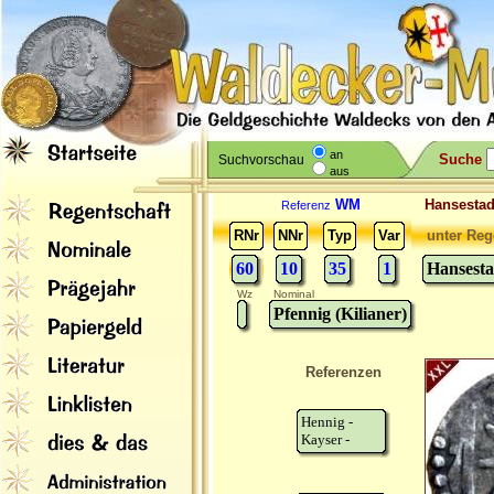
an
Suche
Suchvorschau
aus
WM
Hansesta
Referenz
RNr
NNr
Typ
Var
unter Reg
60
10
35
1
Hansest
Wz
Nominal
Pfennig (Kilianer)
Referenzen
Hennig -
Kayser -