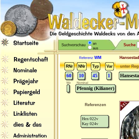
an
Suche
Suchvorschau
aus
WM
Hansesta
Referenz
RNr
NNr
Typ
Var
unter Reg
60
10
45
1
Hansest
Wz
Nominal
Pfennig (Kilianer)
Referenzen
Hen 022v
Kay 024v