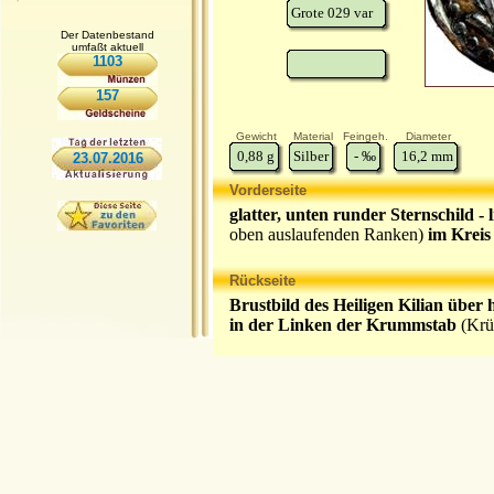
Grote 029 var
Der Datenbestand
umfaßt aktuell
1103
157
Gewicht
Material
Feingeh.
Diameter
0,88
g
Silber
-
‰
16,2
mm
23.07.2016
Vorderseite
glatter, unten runder Sternschild -
oben auslaufenden Ranken)
im Kreis 
Rückseite
Brustbild des Heiligen Kilian über
in der Linken der Krummstab
(Krü