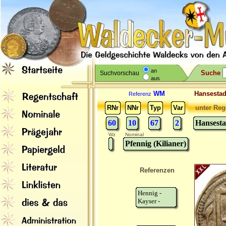
an
Suche
Suchvorschau
aus
WM
Hansesta
Referenz
RNr
NNr
Typ
Var
unter Reg
60
10
67
2
Hansest
Wz
Nominal
Pfennig (Kilianer)
Referenzen
Hennig -
Kayser -