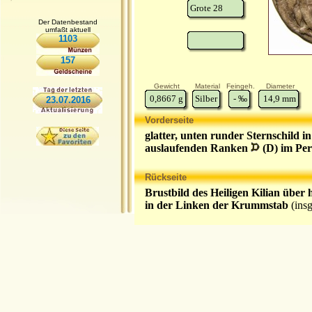
Grote 28
Der Datenbestand
umfaßt aktuell
1103
157
Gewicht
Material
Feingeh.
Diameter
0,8667
g
Silber
-
‰
14,9
mm
23.07.2016
Vorderseite
glatter, unten runder Sternschild i
auslaufenden Ranken
(D) im Per
Rückseite
Brustbild des Heiligen Kilian über
in der Linken der Krummstab
(ins