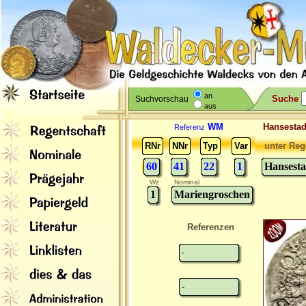
an
Suche
Suchvorschau
aus
WM
Hansesta
Referenz
RNr
NNr
Typ
Var
unter Reg
60
41
22
1
Hansest
Wz
Nominal
1
Mariengroschen
Referenzen
-
-