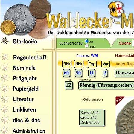
an
Suche
Suchvorschau
aus
WM
Hansesta
Referenz
RNr
NNr
Typ
Var
unter Reg
60
50
11
2
Hansest
Wz
Nominal
1Z
Pfennig (Fürstengroschen)
Referenzen
Kayser 349
Grote 34b
Richter 36b