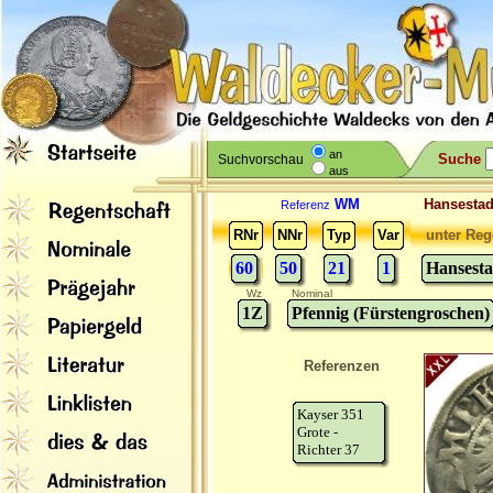
an
Suche
Suchvorschau
aus
WM
Hansesta
Referenz
RNr
NNr
Typ
Var
unter Reg
60
50
21
1
Hansest
Wz
Nominal
1Z
Pfennig (Fürstengroschen)
Referenzen
Kayser 351
Grote -
Richter 37