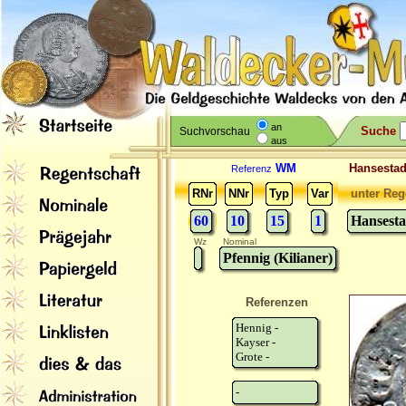
an
Suche
Suchvorschau
aus
WM
Hansesta
Referenz
RNr
NNr
Typ
Var
unter Reg
60
10
15
1
Hansest
Wz
Nominal
Pfennig (Kilianer)
Referenzen
Hennig -
Kayser -
Grote -
-