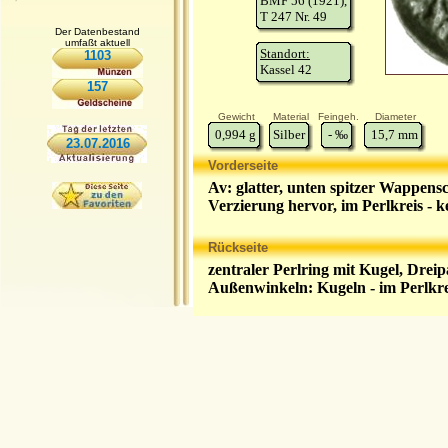
BMF 56 (1921),
T 247 Nr. 49
Der Datenbestand
umfaßt aktuell
Standort:
1103
Kassel 42
157
Gewicht
Material
Feingeh.
Diameter
0,994
g
Silber
-
‰
15,7
mm
23.07.2016
Vorderseite
Av: glatter, unten spitzer Wappensc
Verzierung hervor, im Perlkreis - k
Rückseite
zentraler Perlring mit Kugel, Dreip
Außenwinkeln: Kugeln - im Perlkre