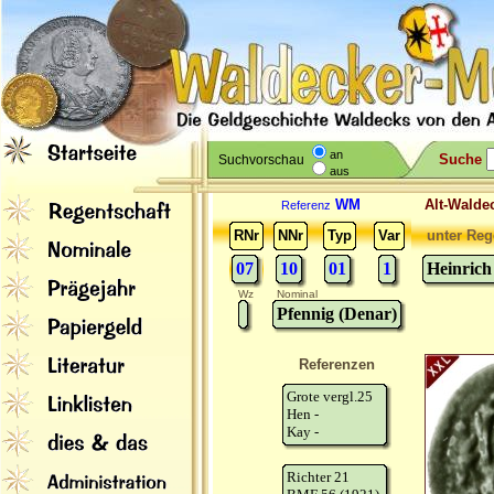
an
Suche
Suchvorschau
aus
WM
Alt-Wal
Referenz
RNr
NNr
Typ
Var
unter Reg
07
10
01
1
Heinrich
Wz
Nominal
Pfennig (Denar)
Referenzen
Grote vergl.25
Hen -
Kay -
Richter 21