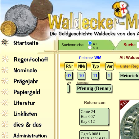
an
Suche
Suchvorschau
aus
WM
Alt-Wal
Referenz
RNr
NNr
Typ
Var
unter Reg
07
10
11
1
Heinrich
Wz
Nominal
Pfennig (Denar)
Referenzen
Grote 24
Hen 007
Kay 012
Ggreß 0081
SMB 18216434