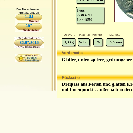
Der Datenbestand
Peus
umfaßt aktuell
A383/2005
1103
Los 4050
157
Gewicht
Material
Feingeh.
Diameter
0,83
g
Silber
-
‰
15,5
mm
23.07.2016
Vorderseite
Glatter, unten spitzer, gedrungene
Rückseite
Dreipass aus Perlen und glatten Kre
mit Innenpunkt - außerhalb in de