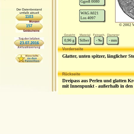
Ggreß 0080
Der Datenbestand
WAG A021
umfaßt aktuell
1103
Los 4097
© 2002 W
157
Gewicht
Material
Feingeh.
Diameter
0,96
g
Silber
-
‰
-
mm
23.07.2016
Vorderseite
Glatter, unten spitzer, länglicher 
Rückseite
Dreipass aus Perlen und glatten Kre
mit Innenpunkt - außerhalb in de