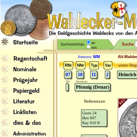
an
Suche
Suchvorschau
aus
WM
Alt-Wal
Referenz
RNr
NNr
Typ
Var
unter Reg
07
10
11
2
Heinrich
Wz
Nominal
Pfennig (Denar)
Referenzen
Grote 24
Hen 007
Kay 010 ff