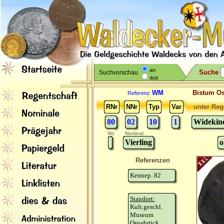
an
Suche
Suchvorschau
aus
WM
Bistum O
Referenz
RNr
NNr
Typ
Var
unter Reg
80
02
10
1
Widekind
Wz
Nominal
Vierling
o
Referenzen
Kennep. 82
Standort:
Kult.geschl.
Museum
Osnabrück