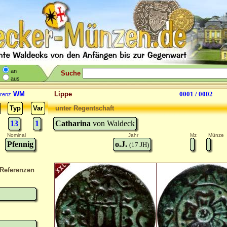
an
Suche
aus
WM
Lippe
0001 / 0002
renz
Typ
Var
unter Regentschaft
13
1
Catharina
von Waldeck
Nominal
Jahr
Mz
Münze
Pfennig
o.J.
(17.JH)
Referenzen