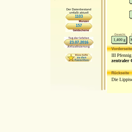
Der Datenbestand
umfaßt aktuell
1103
157
Gewicht
1,400
g
23.07.2016
Vorderseite
III Pfenni
zentraler 
Rückseite
Die Lippis