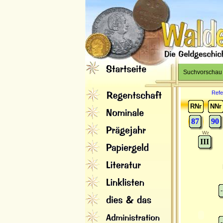
Suchvorschau
Refe
RNr
NNr
87
90
Wz
III
-
-