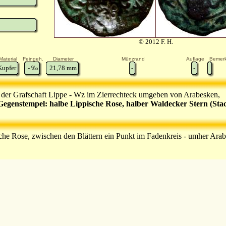
© 2012 F. H.
Material
Feingeh.
Diameter
Münzrand
Auflage
Bemer
Kupfer
-
‰
21,78
mm
-
-
g der Grafschaft Lippe - Wz im Zierrechteck umgeben von Arabesken,
Gegenstempel: halbe Lippische Rose, halber Waldecker Stern (Stac
che Rose, zwischen den Blättern ein Punkt im Fadenkreis - umher Ara