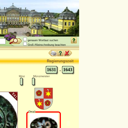
genauen Wortlaut suchen
Groß-/Kleinschreibung beachten
Regierungszeit
1631
1643
-
Mmz
Münzmeister
Detail