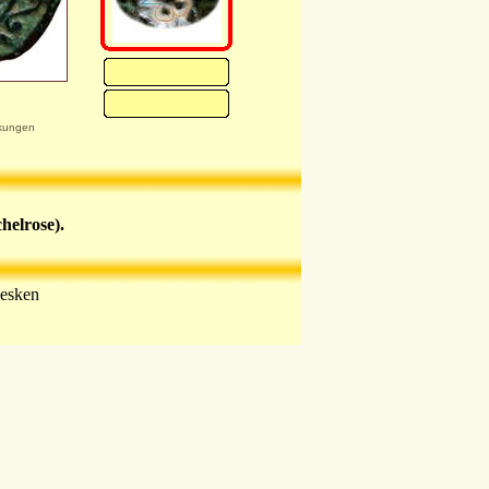
kungen
helrose).
besken