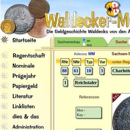
an
Suche
Suchvorschau
aus
WM
Sachsen-
Referenz
RNr
NNr
Typ
Var
unter Reg
88
61
10
3
Charlot
Wz
Nominal
1
Reichstaler
Referenzen
Hen -
Kay -