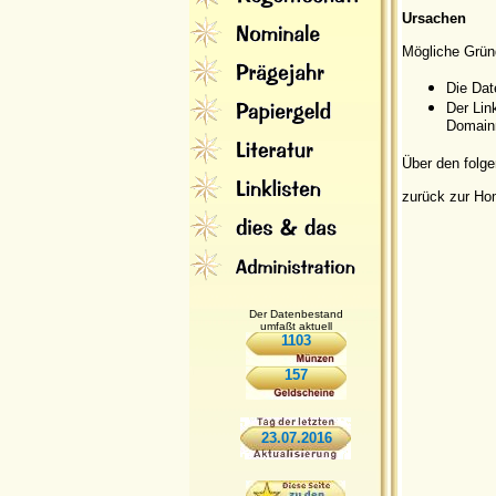
Ursachen
Mögliche Grün
Die Dat
Der Lin
Domainn
Über den folge
zurück zur H
Der Datenbestand
umfaßt aktuell
1103
157
23.07.2016