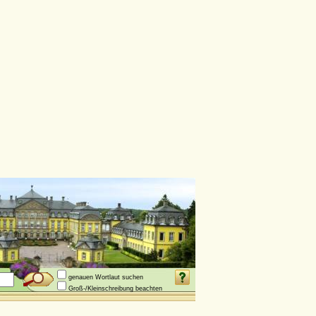
genauen Wortlaut suchen
Groß-/Kleinschreibung beachten