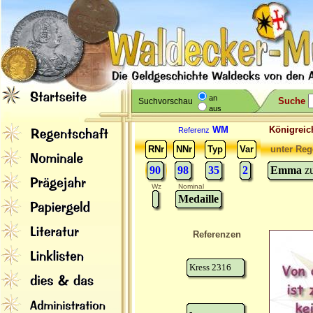
an
Suche
Suchvorschau
aus
WM
Königreic
Referenz
RNr
NNr
Typ
Var
unter Reg
90
98
35
2
Emma
z
Wz
Nominal
Medaille
Referenzen
Kress 2316
-