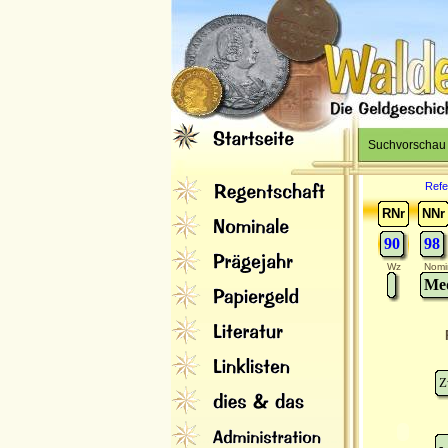
Suchvorschau
Refe
RNr
NNr
90
98
Wz
Nomi
Med
Z
-