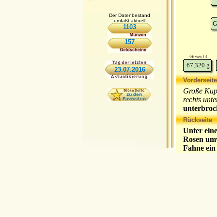
Der Datenbestand
umfaßt aktuell
G
1103
157
Gewicht
67,320
g
23.07.2016
Vorderseite
Große Kupf
rechts unt
unterbroc
Rückseite
Unter ein
Rosen umw
Fahne ein 
zusammenh