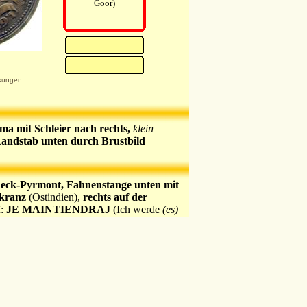
Goor)
kungen
ma mit Schleier nach rechts,
klein
tab unten durch Brustbild
eck-Pyrmont, Fahnenstange unten mit
rkranz
(Ostindien),
rechts auf der
f:
JE MAINTIENDRAJ
(Ich werde
(es)