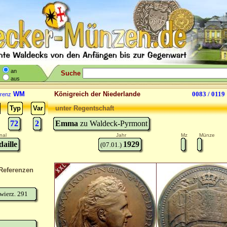
an
Suche
aus
WM
Königreich der Niederlande
0083 / 0119
renz
Typ
Var
unter Regentschaft
72
2
Emma
zu Waldeck-Pyrmont
nal
Jahr
Mz
Münze
aille
1929
(07.01.)
Referenzen
wierz. 291