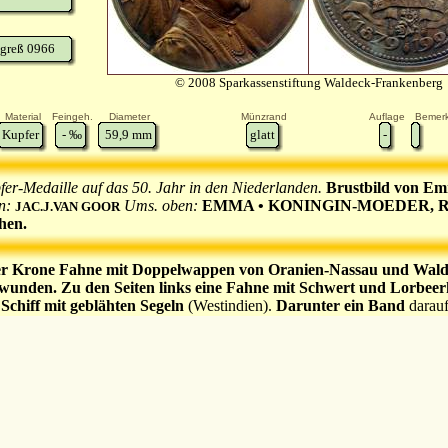
greß 0966
© 2008 Sparkassenstiftung Waldeck-Frankenberg
Material
Feingeh.
Diameter
Münzrand
Auflage
Bemer
Kupfer
-
‰
59,9
mm
glatt
-
er-Medaille auf das 50. Jahr in den Niederlanden.
Brustbild von Em
en:
Ums. oben:
EMMA • KONINGIN-MOEDER, Rands
JAC.J.VAN GOOR
hen.
er Krone Fahne mit Doppelwappen von Oranien-Nassau und Wald
unden. Zu den Seiten links eine Fahne mit Schwert und Lorbee
Schiff mit geblähten Segeln
(Westindien).
Darunter ein Band
darau
alten).
1879 | 1929 im Perlkreis, Randstab