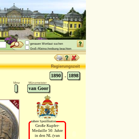
genauen Wortlaut suchen
Groß-/Kleinschreibung beachten
Regierungszeit
1890
1898
-
Mmz
Münzmeister
van Goor
nähere Spezifikation
Große Kupfer-
Medaille 50. Jahre
in den NL (van