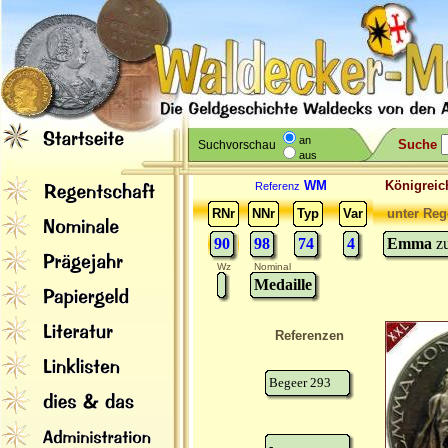
an
Suche
Suchvorschau
aus
WM
Königreic
Referenz
RNr
NNr
Typ
Var
unter Reg
90
98
74
4
Emma
z
Wz
Nominal
Medaille
Referenzen
Begeer 293
-