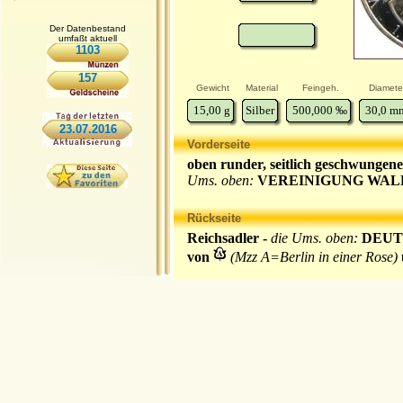
Der Datenbestand
umfaßt aktuell
1103
157
Gewicht
Material
Feingeh.
Diamete
15,00
g
Silber
500,000
‰
30,0
m
23.07.2016
Vorderseite
oben runder, seitlich geschwungene
Ums. oben:
VEREINIGUNG WAL
Rückseite
Reichsadler -
die Ums. oben:
DEUT
von
(Mzz A=Berlin in einer Rose)