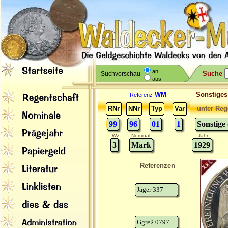
an
Suche
Suchvorschau
aus
WM
Sonstig
Referenz
RNr
NNr
Typ
Var
unter Reg
99
96
01
1
Sonstige
Wz
Nominal
Jahr
3
Mark
1929
Referenzen
Jäger 337
Ggreß 0797