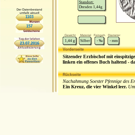
Standort:
Dresden 1,44g
Der Datenbestand
umfaßt aktuell
1103
157
Gewicht
Material
Feingeh.
Diameter
1,44
g
Silber
-
‰
-
mm
23.07.2016
Vorderseite
Sitzender Erzbischof mit einspitzi
linken ein offenes Buch haltend - 
Rückseite
Nachahmung Soester Pfennige des Er
Ein Kreuz, die vier Winkel leer.
Um