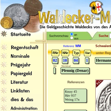
an
Suche
Suchvorschau
aus
WM
Schwale
Referenz
RNr
NNr
Typ
Var
unter Reg
02
10
04
1
Hermann 
Wz
Nominal
Pfennig (Denar)
Referenzen
Krusy 45
Häv 937
Weing 17n